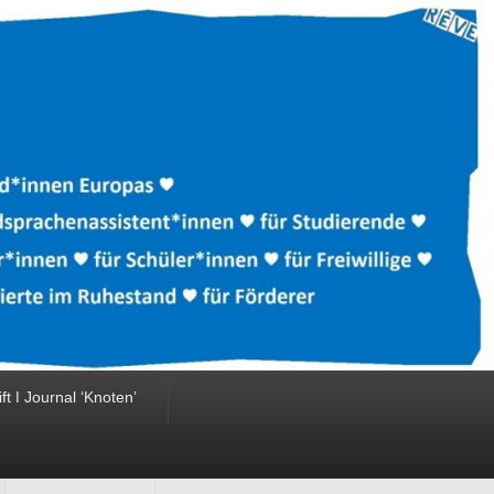
ift ǀ Journal ‘Knoten’