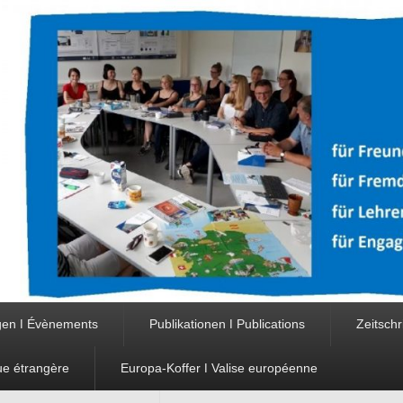
gen ǀ Évènements
Publikationen ǀ Publications
Zeitschr
ue étrangère
Europa-Koffer ǀ Valise européenne