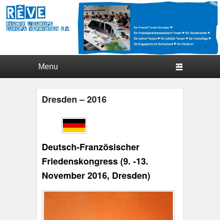
Hauptmenü
Weiter zum Hauptinhalt
Weiter zum Sekundärinhalt
Dresden – 2016
Veröffentlicht am
2. Oktober 2024
von
Iseult
Ruitton
Deutsch-Französischer
Friedenskongress (9. -13.
November 2016, Dresden)