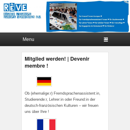
Hauptmenü
Weiter zum Hauptinhalt
Weiter zum Sekundärinhalt
Mitglied werden! | Devenir
membre !
Veröffentlicht am
14. Februar 2020
von
Tom
Rudolph
Ob (ehemalige:r) Fremdsprachenassistent:in,
Studierende:r, Lehrer:in oder Freund:in der
deutsch-französischen Kulturen – wir freuen
uns über Ihre !