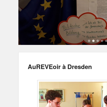
1
2
3
4
5
6
AuREVEoir à Dresden
Veröffentlicht am
8. Mai 2016
von
Ray