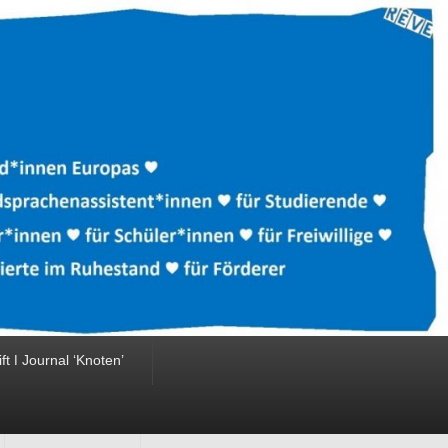
ift ǀ Journal ‘Knoten’