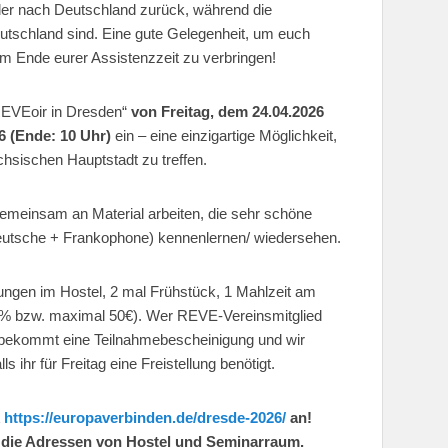
er nach Deutschland zurück, während die
utschland sind. Eine gute Gelegenheit, um euch
 Ende eurer Assistenzzeit zu verbringen!
REVEoir in Dresden“
von Freitag, dem 24.04.2026
6 (Ende: 10 Uhr)
ein – eine einzigartige Möglichkeit,
hsischen Hauptstadt zu treffen.
gemeinsam an Material arbeiten, die sehr schöne
eutsche + Frankophone) kennenlernen/ wiedersehen.
ungen im Hostel, 2 mal Frühstück, 1 Mahlzeit am
0% bzw. maximal 50€). Wer REVE-Vereinsmitglied
hr bekommt eine Teilnahmebescheinigung und wir
 ihr für Freitag eine Freistellung benötigt.
k
https://europaverbinden.de/dresde-2026/
an!
 die Adressen von Hostel und Seminarraum.