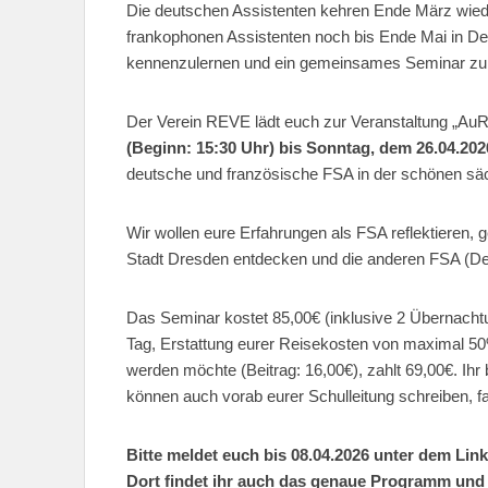
Die deutschen Assistenten kehren Ende März wied
frankophonen Assistenten noch bis Ende Mai in De
kennenzulernen und ein gemeinsames Seminar zum
Der Verein REVE lädt euch zur Veranstaltung „Au
(Beginn: 15:30 Uhr) bis Sonntag, dem 26.04.202
deutsche und französische FSA in der schönen säc
Wir wollen eure Erfahrungen als FSA reflektieren, 
Stadt Dresden entdecken und die anderen FSA (D
Das Seminar kostet 85,00€ (inklusive 2 Übernacht
Tag, Erstattung eurer Reisekosten von maximal 5
werden möchte (Beitrag: 16,00€), zahlt 69,00€. I
können auch vorab eurer Schulleitung schreiben, falls
Bitte meldet euch bis 08.04.2026 unter dem Lin
Dort findet ihr auch das genaue Programm und