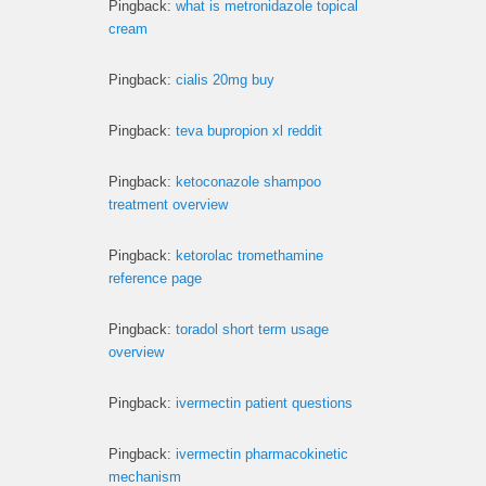
Pingback:
what is metronidazole topical
cream
Pingback:
cialis 20mg buy
Pingback:
teva bupropion xl reddit
Pingback:
ketoconazole shampoo
treatment overview
Pingback:
ketorolac tromethamine
reference page
Pingback:
toradol short term usage
overview
Pingback:
ivermectin patient questions
Pingback:
ivermectin pharmacokinetic
mechanism