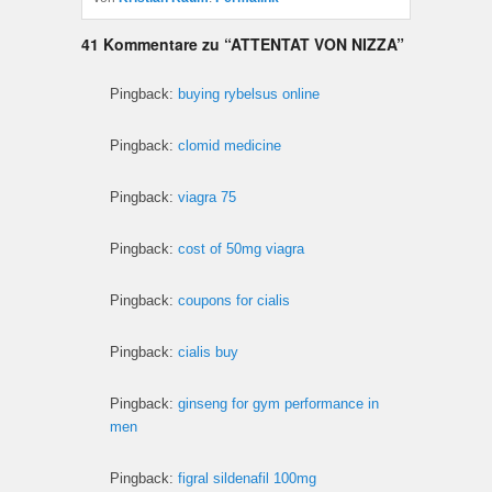
41 Kommentare zu “
ATTENTAT VON NIZZA
”
Pingback:
buying rybelsus online
Pingback:
clomid medicine
Pingback:
viagra 75
Pingback:
cost of 50mg viagra
Pingback:
coupons for cialis
Pingback:
cialis buy
Pingback:
ginseng for gym performance in
men
Pingback:
figral sildenafil 100mg