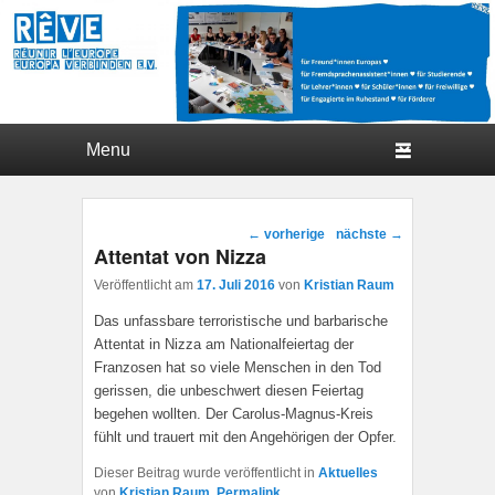
Hauptmenü
Weiter zum Hauptinhalt
Weiter zum Sekundärinhalt
Beitragsnavigation
←
vorherige
nächste
→
Attentat von Nizza
Veröffentlicht am
17. Juli 2016
von
Kristian Raum
Das unfassbare terroristische und barbarische
Attentat in Nizza am Nationalfeiertag der
Franzosen hat so viele Menschen in den Tod
gerissen, die unbeschwert diesen Feiertag
begehen wollten. Der Carolus-Magnus-Kreis
fühlt und trauert mit den Angehörigen der Opfer.
Dieser Beitrag wurde veröffentlicht in
Aktuelles
von
Kristian Raum
.
Permalink