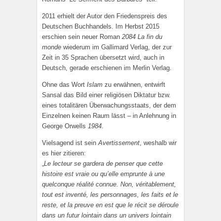
2011 erhielt der Autor den Friedenspreis des
Deutschen Buchhandels. Im Herbst 2015
erschien sein neuer Roman
2084
La fin du
monde
wiederum im Gallimard Verlag, der zur
Zeit in 35 Sprachen übersetzt wird, auch in
Deutsch, gerade erschienen im Merlin Verlag.
Ohne das Wort
Islam
zu erwähnen, entwirft
Sansal das Bild einer religiösen Diktatur bzw.
eines totalitären Überwachungsstaats, der dem
Einzelnen keinen Raum lässt – in Anlehnung in
George Orwells
1984
.
Vielsagend ist sein
Avertissement
, weshalb wir
es hier zitieren:
„
Le lecteur se gardera de penser que cette
histoire est vraie ou qu’elle emprunte à une
quelconque réalité connue. Non, véritablement,
tout est inventé, les personnages, les faits et le
reste, et la preuve en est que le récit se déroule
dans un futur lointain dans un univers lointain