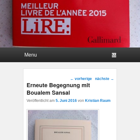
Hauptmenü
Weiter zum Hauptinhalt
Weiter zum Sekundärinhalt
Beitragsnavigation
←
vorherige
nächste
→
Erneute Begegnung mit
Boualem Sansal
Veröffentlicht am
5. Juni 2016
von
Kristian Raum